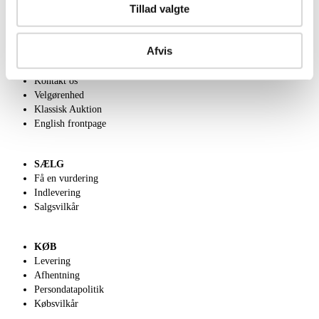
Tillad valgte
Afvis
OM OS
Om Lauritz.com
Kontakt os
Velgørenhed
Klassisk Auktion
English frontpage
SÆLG
Få en vurdering
Indlevering
Salgsvilkår
KØB
Levering
Afhentning
Persondatapolitik
Købsvilkår