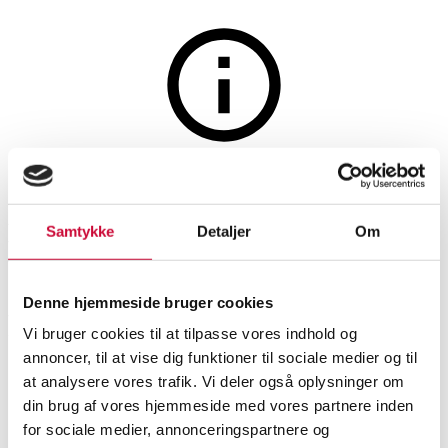
Lamper og belysning
Auktionen er afsluttet
Dante Donegani & Giovanni
Samtykke
Detaljer
Om
Lauda for Rotaliana.
Standerlampe, model 'Luxy
Denne hjemmeside bruger cookies
F1'
Vi bruger cookies til at tilpasse vores indhold og
annoncer, til at vise dig funktioner til sociale medier og til
at analysere vores trafik. Vi deler også oplysninger om
SHOWROOM
VURDERING
VARENUMMER
din brug af vores hjemmeside med vores partnere inden
for sociale medier, annonceringspartnere og
Gulvlamper
Aalborg
DKK
1.100
6497095