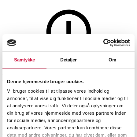
Møbler
Samtykke
Detaljer
Om
Denne auktion er annulleret
Denne auktion er annulleret
Denne hjemmeside bruger cookies
Vi bruger cookies til at tilpasse vores indhold og
SHOWROOM
VURDERING
VARENUMMER
annoncer, til at vise dig funktioner til sociale medier og til
at analysere vores trafik. Vi deler også oplysninger om
din brug af vores hjemmeside med vores partnere inden
Vejle
DKK
15.500
6474297
for sociale medier, annonceringspartnere og
analysepartnere. Vores partnere kan kombinere disse
Beskrivelse
Stole
data med andre oplysninger, du har givet dem, eller som