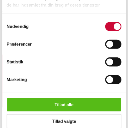
de har indsamlet fra din brug af deres tjenester.
Charles Eames (1907-1978). Et sæt på seks skalstole med originale
gennemfarvede multicolor skaller af glasfiber med struktur. Formgivet
Samtykkevalg
1948. Fremstillet hos Vitra/Herman Miller, mærket. Model DSR. fremstår
Nødvendig
med aldersrelateret brugsspor og mærker. Eftermonteret med originale
wirestel i forkromet stål fra Vitra, 'Eiffel'. H. 83/45 cm. (6)
Præferencer
Lignende varer
Statistik
Tilmeld dig vores nyhedsbrev og modtag nyheder samt
tilbud direkte i din email.
Marketing
Tillad alle
Denne auktion er annulleret
Tillad valgte