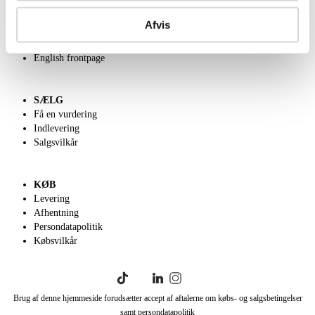
OM OS
Om Lauritz.com
Afvis
Kontakt os
Velgørenhed
English frontpage
SÆLG
Få en vurdering
Indlevering
Salgsvilkår
KØB
Levering
Afhentning
Persondatapolitik
Købsvilkår
Brug af denne hjemmeside forudsætter accept af aftalerne om købs- og salgsbetingelser
samt persondatapolitik