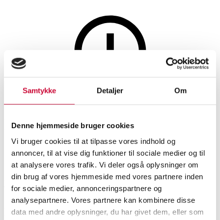
Møbler
Samtykke
Detaljer
Om
Denne auktion er annulleret
Denne auktion er annulleret
Denne hjemmeside bruger cookies
Vi bruger cookies til at tilpasse vores indhold og
annoncer, til at vise dig funktioner til sociale medier og til
SHOWROOM
VURDERING
VARENUMMER
at analysere vores trafik. Vi deler også oplysninger om
din brug af vores hjemmeside med vores partnere inden
Vejle
DKK
3.200
6478002
for sociale medier, annonceringspartnere og
analysepartnere. Vores partnere kan kombinere disse
Beskrivelse
data med andre oplysninger, du har givet dem, eller som
Stole