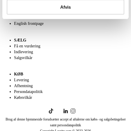
Om Lauritz.com
Kontakt os
Afvis
Velgørenhed
Klassisk Auktion
English frontpage
SÆLG
Få en vurdering
Indlevering
Salgsvilkår
KØB
Levering
Afhentning
Persondatapolitik
Købsvilkår
Brug af denne hjemmeside forudsætter accept af aftalerne om købs- og salgsbetingelser
samt persondatapolitik