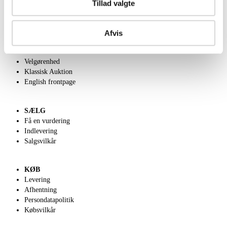
Tillad valgte
OM OS
Afvis
Om Lauritz.com
Kontakt os
Velgørenhed
Klassisk Auktion
English frontpage
SÆLG
Få en vurdering
Indlevering
Salgsvilkår
KØB
Levering
Afhentning
Persondatapolitik
Købsvilkår