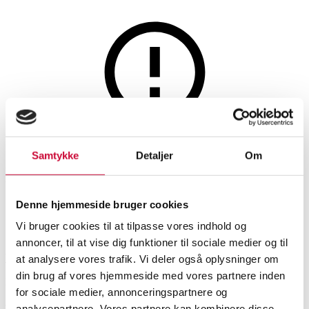
Møbler
Denne auktion er annulleret
Samtykke
Detaljer
Om
Denne auktion er annulleret
Denne hjemmeside bruger cookies
SHOWROOM
VURDERING
VARENUMMER
Vi bruger cookies til at tilpasse vores indhold og
annoncer, til at vise dig funktioner til sociale medier og til
Vejle
DKK
39.000
6481281
at analysere vores trafik. Vi deler også oplysninger om
din brug af vores hjemmeside med vores partnere inden
Nyproduceret vare
Momsvare
for sociale medier, annonceringspartnere og
Lænestole
analysepartnere. Vores partnere kan kombinere disse