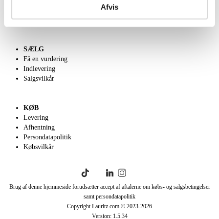
Kontakt os
Afvis
Velgørenhed
English frontpage
SÆLG
Få en vurdering
Indlevering
Salgsvilkår
KØB
Levering
Afhentning
Persondatapolitik
Købsvilkår
Brug af denne hjemmeside forudsætter accept af aftalerne om købs- og salgsbetingelser
samt persondatapolitik
Copyright Lauritz.com © 2023-
2026
Version:
1.5.34