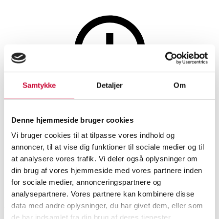
Sølv, bronze, kobber og tin
Samtykke
Detaljer
Om
Denne auktion er annulleret
Denne auktion er annulleret
Denne hjemmeside bruger cookies
Vi bruger cookies til at tilpasse vores indhold og
annoncer, til at vise dig funktioner til sociale medier og til
SHOWROOM
VURDERING
VARENUMMER
at analysere vores trafik. Vi deler også oplysninger om
din brug af vores hjemmeside med vores partnere inden
for sociale medier, annonceringspartnere og
Vejle
DKK
3.800
6499042
analysepartnere. Vores partnere kan kombinere disse
data med andre oplysninger, du har givet dem, eller som
Beskrivelse
Sølvbestik
de har indsamlet fra din brug af deres tjenester.