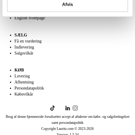
Afvis
Velgørenhed
Klassisk Auktion
English frontpage
SÆLG
Få en vurdering
Indlevering
Salgsvilkår
KØB
Levering
Afhentning
Persondatapolitik
Købsvilkår
Brug af denne hjemmeside forudsætter accept af aftalerne om købs- og salgsbetingelser
samt persondatapolitik
Copyright Lauritz.com © 2023-
2026
Version:
1.5.34