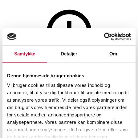
Lamper og belysning
Samtykke
Detaljer
Om
Denne auktion er annulleret
Denne auktion er annulleret
Denne hjemmeside bruger cookies
Vi bruger cookies til at tilpasse vores indhold og
annoncer, til at vise dig funktioner til sociale medier og til
SHOWROOM
VURDERING
VARENUMMER
at analysere vores trafik. Vi deler også oplysninger om
din brug af vores hjemmeside med vores partnere inden
for sociale medier, annonceringspartnere og
Vejle
DKK
10.000
6519378
analysepartnere. Vores partnere kan kombinere disse
data med andre oplysninger, du har givet dem, eller som
Beskrivelse
Bordlamper
de har indsamlet fra din brug af deres tjenester.