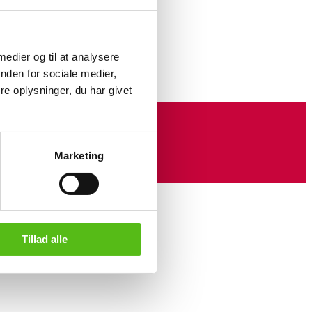
a 50'erne af messing. H. 56 cm, B.
år med brugsspor, enkelte ridser.
 medier og til at analysere
nden for sociale medier,
e oplysninger, du har givet
Marketing
Tillad alle