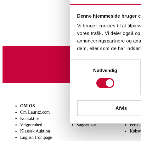
Denne hjemmeside bruger c
Vi bruger cookies til at tilpas
vores trafik. Vi deler også 
annonceringspartnere og anal
dem, eller som de har indsaml
Samtykkevalg
Tilmeld dig vores nyheds
Nødvendig
OM OS
SÆLG
KØB
Afvis
Om Lauritz.com
Få en vurdering
Lever
Kontakt os
Indlevering
Afhen
Velgørenhed
Salgsvilkår
Person
Klassisk Auktion
Købsv
Lamper og belysning
English frontpage