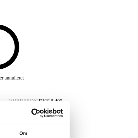
r annulleret
VURDERING
DKK
5.400
Om