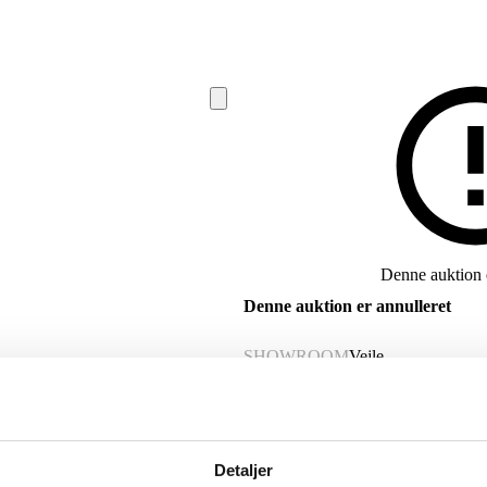
Denne auktion e
Denne auktion er annulleret
SHOWROOM
Vejle
VARENUMMER
6533015
Beskrivelse
Detaljer