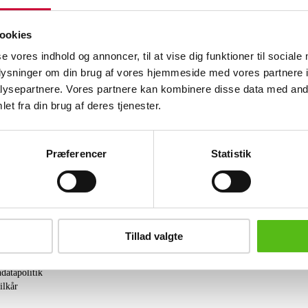
Et par italienske art deco væglamper fr
ookies
22 cm. 3 lyskilder i hver lampe. Fremst
(2)
se vores indhold og annoncer, til at vise dig funktioner til sociale
oplysninger om din brug af vores hjemmeside med vores partnere i
Lignende varer
ysepartnere. Vores partnere kan kombinere disse data med andr
et fra din brug af deres tjenester.
brev og modtag nyheder samt tilbud direkte i din email.
Præferencer
Statistik
Tillad valgte
ing
tning
datapolitik
ilkår