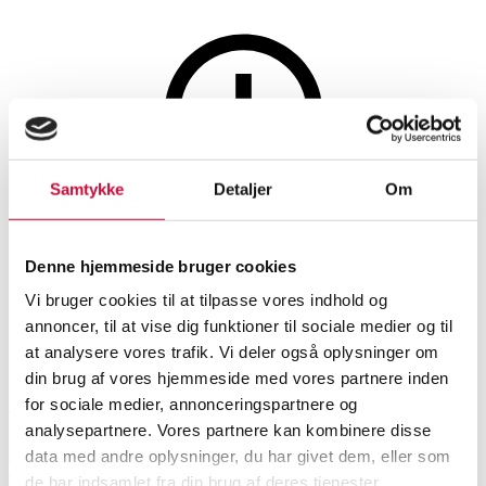
Møbler
Samtykke
Detaljer
Om
Denne auktion er annulleret
Denne auktion er annulleret
Denne hjemmeside bruger cookies
Vi bruger cookies til at tilpasse vores indhold og
annoncer, til at vise dig funktioner til sociale medier og til
SHOWROOM
VURDERING
VARENUMMER
at analysere vores trafik. Vi deler også oplysninger om
din brug af vores hjemmeside med vores partnere inden
for sociale medier, annonceringspartnere og
Vejle
DKK
1.000
6543208
analysepartnere. Vores partnere kan kombinere disse
data med andre oplysninger, du har givet dem, eller som
Beskrivelse
Stole
de har indsamlet fra din brug af deres tjenester.