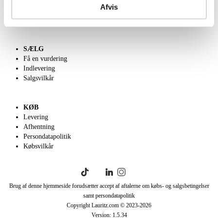
Kontakt os
Afvis
Velgørenhed
English frontpage
SÆLG
Få en vurdering
Indlevering
Salgsvilkår
KØB
Levering
Afhentning
Persondatapolitik
Købsvilkår
Brug af denne hjemmeside forudsætter accept af aftalerne om købs- og salgsbetingelser
samt persondatapolitik
Copyright Lauritz.com © 2023-
2026
Version:
1.5.34