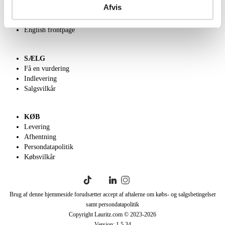
Afvis
Velgørenhed
Klassisk Auktion
English frontpage
SÆLG
Få en vurdering
Indlevering
Salgsvilkår
KØB
Levering
Afhentning
Persondatapolitik
Købsvilkår
Brug af denne hjemmeside forudsætter accept af aftalerne om købs- og salgsbetingelser
samt persondatapolitik
Copyright Lauritz.com © 2023-
2026
Version:
1.5.34