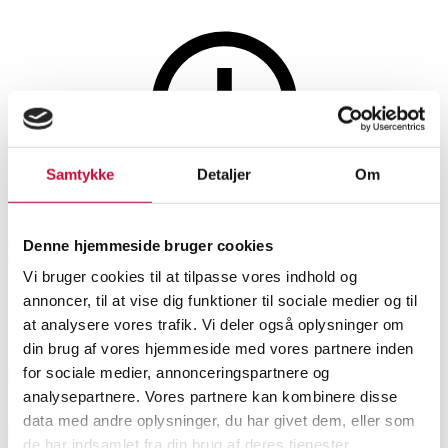
Lamper og belysning
Samtykke
Detaljer
Om
Denne auktion er annulleret
Denne auktion er annulleret
Denne hjemmeside bruger cookies
Vi bruger cookies til at tilpasse vores indhold og
annoncer, til at vise dig funktioner til sociale medier og til
SHOWROOM
VURDERING
VARENUMMER
at analysere vores trafik. Vi deler også oplysninger om
din brug af vores hjemmeside med vores partnere inden
for sociale medier, annonceringspartnere og
Vejle
DKK
9.800
6543026
analysepartnere. Vores partnere kan kombinere disse
data med andre oplysninger, du har givet dem, eller som
Beskrivelse
Loftslamper
de har indsamlet fra din brug af deres tjenester.