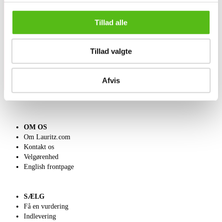
Tillad alle
Tilmeld dig vores nyhedsbrev og modtag nyheder samt
tilbud direkte i din email.
Tillad valgte
Afvis
OM OS
Om Lauritz.com
Kontakt os
Velgørenhed
English frontpage
SÆLG
Få en vurdering
Indlevering