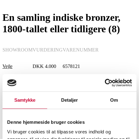
Hobby og samleobjekter
En samling indiske bronzer,
1800-tallet eller tidligere (8)
SHOWROOM
VURDERING
VARENUMMER
Vejle
DKK
4.000
6578121
Beskrivelse
Samtykke
Detaljer
Om
En samling indiske bronzer bestående af:
Indisk figur af bronze forestillende den ottearmede gudinde Durga, der
besejrer bøffeldæmonen Mahishasura, stående under prabhamandala, 1800-
tallet eller tidligere. H. 14 cm. Vægt ca. 408 g. Fremstår med aldersrelateret
Denne hjemmeside bruger cookies
patina, lille afknækket bid på et hjørne af basen.
Vi bruger cookies til at tilpasse vores indhold og
Tre indiske, ceremonielle skeer af bronze prydet med mytologiske figurer
Orientalsk