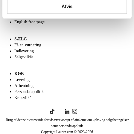
Kontakt os
Afvis
Velgørenhed
Klassisk Auktion
English frontpage
SÆLG
Få en vurdering
Indlevering
Salgsvilkår
KØB
Levering
Afhentning
Persondatapolitik
Købsvilkår
Brug af denne hjemmeside forudsætter accept af aftalerne om købs- og salgsbetingelser
samt persondatapolitik
Copyright Lauritz.com © 2023-
2026