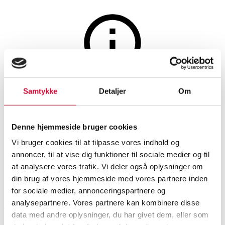
Sølv, bronze, kobber og tin
Auktionen er afsluttet
Samtykke
Detaljer
Om
E. A. Naesman & Co.,
Eskilstuna: Et par kandelabre
Denne hjemmeside bruger cookies
af malm, ca. 1890 (2)
Vi bruger cookies til at tilpasse vores indhold og
annoncer, til at vise dig funktioner til sociale medier og til
at analysere vores trafik. Vi deler også oplysninger om
din brug af vores hjemmeside med vores partnere inden
SHOWROOM
VURDERING
VARENUMMER
for sociale medier, annonceringspartnere og
analysepartnere. Vores partnere kan kombinere disse
Hørsholm
DKK
1.300
6499256
data med andre oplysninger, du har givet dem, eller som
Bronze, kobber, messing, tin