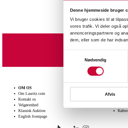
Denne hjemmeside bruger c
Vi bruger cookies til at tilpas
vores trafik. Vi deler også 
annonceringspartnere og anal
dem, eller som de har indsaml
Tilmeld dig vores nyheds
Samtykkevalg
Nødvendig
OM OS
SÆLG
KØB
Om Lauritz.com
Få en vurdering
Lever
Afvis
Kontakt os
Indlevering
Afhen
Velgørenhed
Salgsvilkår
Person
Klassisk Auktion
Købsv
English frontpage