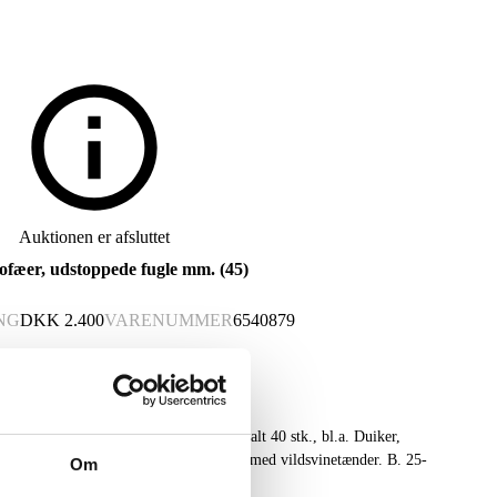
Auktionen er afsluttet
ofæer, udstoppede fugle mm. (45)
NG
DKK
2.400
VARENUMMER
6540879
de trofæer, monteret på trofæplader, i alt 40 stk., bl.a. Duiker,
 fra jagtsted. To trofæplader monteret med vildsvinetænder. B. 25-
Om