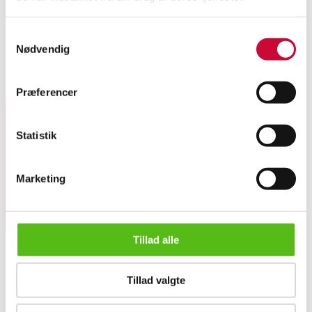
Amerikansk brandhjelm af kompositonsmatriale med fiber (kevlar) "MT
Samtykkevalg
Pleasant 46 Fire Dept" hagerem samt indsats af læder. medfølgende Politi
Nødvendig
Bobby hjelm fra Bristol med lille hul i filt. (2)
Lignende varer
Præferencer
Statistik
Tilmeld dig vores nyhedsbrev og modtag nyheder samt
tilbud direkte i din email.
Marketing
Tillad alle
Tillad valgte
OM OS
Engelsk politi Bobby samt amerikansk brandhjelm (2)
Om Lauritz.com
Kontakt os