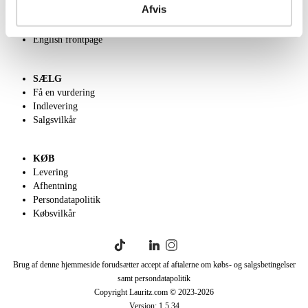
Afvis
Velgørenhed
Klassisk Auktion
English frontpage
SÆLG
Få en vurdering
Indlevering
Salgsvilkår
KØB
Levering
Afhentning
Persondatapolitik
Købsvilkår
Brug af denne hjemmeside forudsætter accept af aftalerne om købs- og salgsbetingelser
samt persondatapolitik
Copyright Lauritz.com © 2023-
2026
Version:
1.5.34