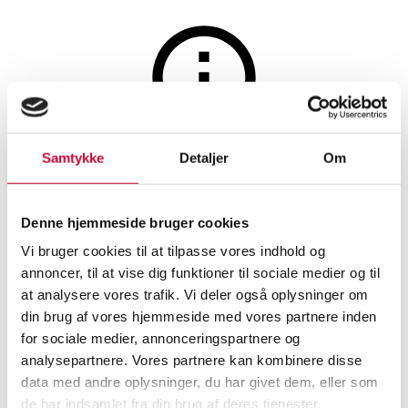
Hobby og samleobjekter
Auktionen er afsluttet
Samtykke
Detaljer
Om
Engelsk politi Bobby samt
amerikansk brandhjelm (2)
Denne hjemmeside bruger cookies
Vi bruger cookies til at tilpasse vores indhold og
annoncer, til at vise dig funktioner til sociale medier og til
SHOWROOM
VURDERING
VARENUMMER
at analysere vores trafik. Vi deler også oplysninger om
din brug af vores hjemmeside med vores partnere inden
for sociale medier, annonceringspartnere og
Aarhus
DKK
2.600
6496467
analysepartnere. Vores partnere kan kombinere disse
data med andre oplysninger, du har givet dem, eller som
Beskrivelse
Samleobjekter
de har indsamlet fra din brug af deres tjenester.