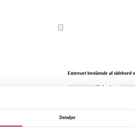
Entresæt bestående af sidebord og
SHOWROOM
København
VURD
Beskrivelse
Detaljer
Entresæt bestående af et sidebord med 
69,5 cm., D. 40 cm. samt et spejl med
brugsspor. (2)