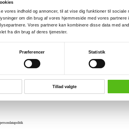
ookies
Lignende varer
se vores indhold og annoncer, til at vise dig funktioner til sociale
oplysninger om din brug af vores hjemmeside med vores partnere i
ysepartnere. Vores partnere kan kombinere disse data med andr
et fra din brug af deres tjenester.
brev og modtag nyheder samt tilbud direkte i din email.
Præferencer
Statistik
ing
tning
Tillad valgte
datapolitik
ilkår
persondatapolitik