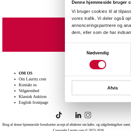
Denne hjemmeside bruger c
Vi bruger cookies til at tilpas
vores trafik. Vi deler også 
annonceringspartnere og anal
dem, eller som de har indsaml
Tilmeld dig vores nyheds
Samtykkevalg
Nødvendig
OM OS
SÆLG
KØB
Om Lauritz.com
Få en vurdering
Lever
Kontakt os
Indlevering
Afhen
Afvis
Velgørenhed
Salgsvilkår
Person
Klassisk Auktion
Købsv
English frontpage
Brug af denne hjemmeside forudsætter accept af aftalerne om købs- og salgsbetingelser samt 
Copyright Lauritz.com © 2023-
2026