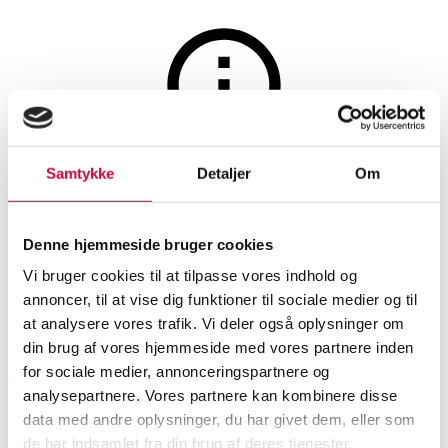
Møbler
Auktionen er afsluttet
Samtykke
Detaljer
Om
Erik Jørgensen: Tre-pers. sofa
model EJ260
Denne hjemmeside bruger cookies
Vi bruger cookies til at tilpasse vores indhold og
annoncer, til at vise dig funktioner til sociale medier og til
SHOWROOM
VURDERING
VARENUMMER
at analysere vores trafik. Vi deler også oplysninger om
din brug af vores hjemmeside med vores partnere inden
for sociale medier, annonceringspartnere og
Hørsholm
DKK
1.500
6520502
analysepartnere. Vores partnere kan kombinere disse
data med andre oplysninger, du har givet dem, eller som
Beskrivelse
Sofaer, sofagrupper
de har indsamlet fra din brug af deres tjenester.