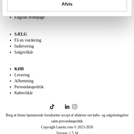
Afvis
Velgørenhed
Klassisk Auktion
English frontpage
SÆLG
Få en vurdering
Indlevering
Salgsvilkår
KØB
Levering
Afhentning
Persondatapolitik
Købsvilkår
Brug af denne hjemmeside forudsætter accept af aftalerne om købs- og salgsbetingelser
samt persondatapolitik
Copyright Lauritz.com © 2023-
2026
Version:
1.5.34