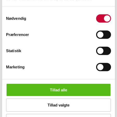
Erik Jørgensen. Tre-pers sofa betrukket medternet uld, ben af massivt
Samtykkevalg
bøgetræ. H. 70, L. 208, D. 78 cm. SH 42 cm. cm. Brugsslitage og nogle
Nødvendig
pletter.
Lignende varer
Præferencer
Statistik
Tilmeld dig vores nyhedsbrev og modtag nyheder samt
tilbud direkte i din email.
Marketing
Tillad alle
Tillad valgte
OM OS
Erik Jørgensen: Tre-pers. sofa model EJ260
Om Lauritz.com
Kontakt os