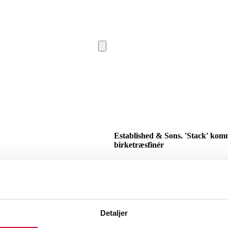
Established & Sons. 'Stack' komm
birketræsfinér
SHOWROOM
Vejle
VURDERIN
Beskrivelse
Detaljer
Denne vare er sat til omsalg under