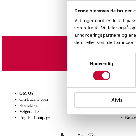
Denne hjemmeside bruger c
Vi bruger cookies til at tilpas
vores trafik. Vi deler også 
annonceringspartnere og anal
dem, eller som de har indsaml
Tilmeld dig vores nyheds
Samtykkevalg
Nødvendig
OM OS
SÆLG
KØB
Om Lauritz.com
Få en vurdering
Lever
Afvis
Kontakt os
Indlevering
Afhen
Velgørenhed
Salgsvilkår
Person
English frontpage
Købsv