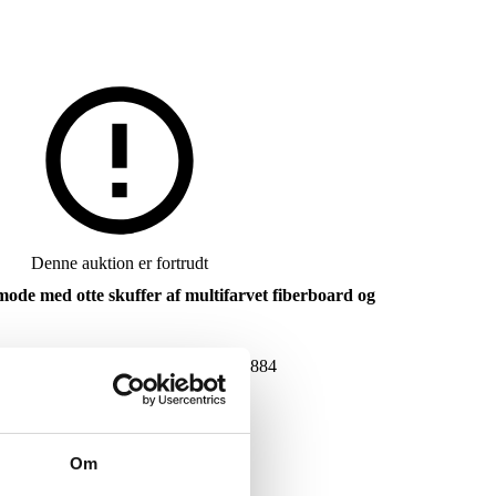
Denne auktion er fortrudt
ode med otte skuffer af multifarvet fiberboard og
G
DKK
5.000
VARENUMMER
6534884
Om
 nyt varenummer 6541900