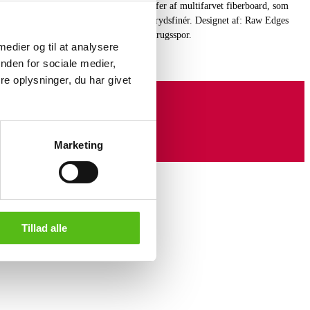
ack' kommode med otte individuelle skuffer af multifarvet fiberboard, som
ndig i hver skuffe med indsats af birkekrydsfinér. Designet af: Raw Edges
 D. 56,5 cm. Kommoden fremstår med brugsspor.
 medier og til at analysere
nden for sociale medier,
e oplysninger, du har givet
Marketing
Tillad alle