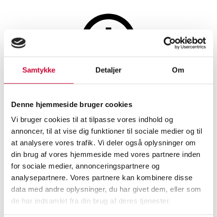
Lamper og belysning
Samtykke
Detaljer
Om
Auktionen er afsluttet
Et par kinesiske lamper (2+2)
Denne hjemmeside bruger cookies
Vi bruger cookies til at tilpasse vores indhold og
annoncer, til at vise dig funktioner til sociale medier og til
SHOWROOM
VURDERING
VARENUMMER
at analysere vores trafik. Vi deler også oplysninger om
din brug af vores hjemmeside med vores partnere inden
Hørsholm
DKK
1.500
6545359
for sociale medier, annonceringspartnere og
analysepartnere. Vores partnere kan kombinere disse
Beskrivelse
data med andre oplysninger, du har givet dem, eller som
de har indsamlet fra din brug af deres tjenester.
Bordlamper