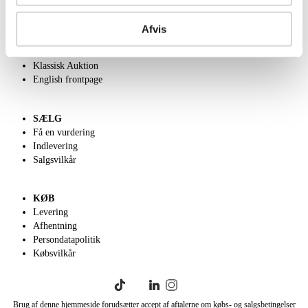
OM OS
Om Lauritz.com
Afvis
Kontakt os
Velgørenhed
Klassisk Auktion
English frontpage
SÆLG
Få en vurdering
Indlevering
Salgsvilkår
KØB
Levering
Afhentning
Persondatapolitik
Købsvilkår
Brug af denne hjemmeside forudsætter accept af aftalerne om købs- og salgsbetingelser