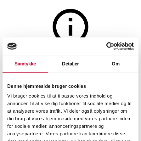
Smykker
Auktionen er afsluttet
Samtykke
Detaljer
Om
Et par ørestikker af 18 kt. guld
med diamanter og syntetisk
Denne hjemmeside bruger cookies
kvarts. (2)
Vi bruger cookies til at tilpasse vores indhold og
annoncer, til at vise dig funktioner til sociale medier og til
at analysere vores trafik. Vi deler også oplysninger om
SHOWROOM
VURDERING
VARENUMMER
din brug af vores hjemmeside med vores partnere inden
for sociale medier, annonceringspartnere og
Hørsholm
DKK
15.000
6518328
analysepartnere. Vores partnere kan kombinere disse
Øreringe