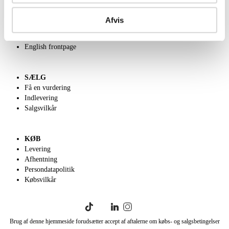
OM OS
Om Lauritz.com
Afvis
Kontakt os
Velgørenhed
English frontpage
SÆLG
Få en vurdering
Indlevering
Salgsvilkår
KØB
Levering
Afhentning
Persondatapolitik
Købsvilkår
Brug af denne hjemmeside forudsætter accept af aftalerne om købs- og salgsbetingelser