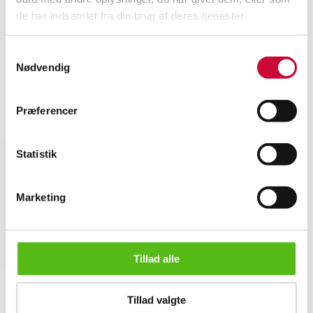
de har indsamlet fra din brug af deres tjenester.
Beskrivelse
Samtykkevalg
Nødvendig
Et par ørestikker af sterlingsølv med facetslebne tanzanitter, smaragder,
citriner og rhodolit ranater. H. 3,3 cm. B. 1,4 cm. Vægt i alt 4,9 gr. (2)
Præferencer
Lignende varer
Statistik
Tilmeld dig vores nyhedsbrev og modtag nyheder samt
tilbud direkte i din email.
Marketing
Tillad alle
Et par ørestikker af sterlingsølv med facetslebne tanzanitte...
Tillad valgte