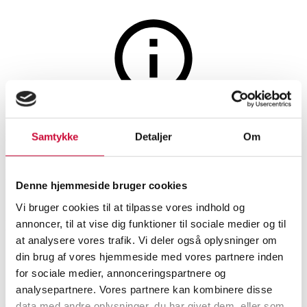
Smykker
Auktionen er afsluttet
Samtykke
Detaljer
Om
Et par ørestikker af sterlingsølv
med facetslebne tanzanitter,
Denne hjemmeside bruger cookies
smaragder, citriner og rhodolit
Vi bruger cookies til at tilpasse vores indhold og
ranater. (2)
annoncer, til at vise dig funktioner til sociale medier og til
at analysere vores trafik. Vi deler også oplysninger om
din brug af vores hjemmeside med vores partnere inden
SHOWROOM
VURDERING
VARENUMMER
for sociale medier, annonceringspartnere og
analysepartnere. Vores partnere kan kombinere disse
Øreringe
Odense
DKK
2.000
6531856
data med andre oplysninger, du har givet dem, eller som