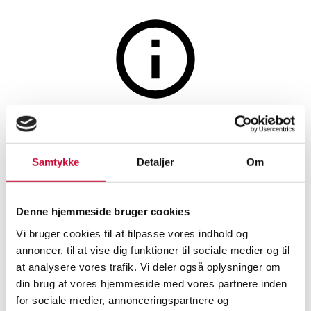
Jagt, fiskeri, våben og militaria
Auktionen er afsluttet
Et par skuldermonteret
Samtykke
Detaljer
Om
springboks (Antidorcas
marsupialis)
Denne hjemmeside bruger cookies
Vi bruger cookies til at tilpasse vores indhold og
SHOWROOM
VURDERING
VARENUMMER
annoncer, til at vise dig funktioner til sociale medier og til
at analysere vores trafik. Vi deler også oplysninger om
din brug af vores hjemmeside med vores partnere inden
Aarhus
DKK
3.200
6508587
for sociale medier, annonceringspartnere og
Jagttrofæer