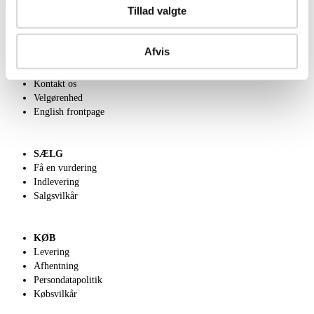
Tillad valgte
Afvis
OM OS
Om Lauritz.com
Kontakt os
Velgørenhed
English frontpage
SÆLG
Få en vurdering
Indlevering
Salgsvilkår
KØB
Levering
Afhentning
Persondatapolitik
Købsvilkår