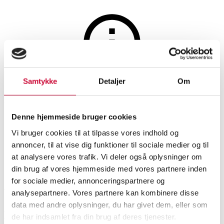
Maleri og skulpturer
Samtykke
Detaljer
Om
Auktionen er afsluttet
Finn Pedersen: 'The wind from
Denne hjemmeside bruger cookies
east'
Vi bruger cookies til at tilpasse vores indhold og
annoncer, til at vise dig funktioner til sociale medier og til
at analysere vores trafik. Vi deler også oplysninger om
SHOWROOM
VURDERING
VARENUMMER
din brug af vores hjemmeside med vores partnere inden
for sociale medier, annonceringspartnere og
Hørsholm
DKK
2.800
6528852
analysepartnere. Vores partnere kan kombinere disse
data med andre oplysninger, du har givet dem, eller som
Beskrivelse
de har indsamlet fra din brug af deres tjenester.
Moderne billedkunst