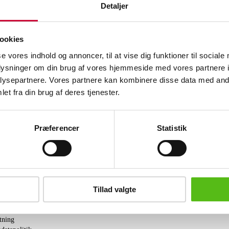
Detaljer
Beskrivelse
Ure
ookies
Fire Carly Rex herreure.
se vores indhold og annoncer, til at vise dig funktioner til sociale
Kollektionsprøver. Urene går ikke,
oplysninger om din brug af vores hjemmeside med vores partnere i
batteriskifte må påregnes.
ysepartnere. Vores partnere kan kombinere disse data med andr
Lignende varer
et fra din brug af deres tjenester.
Præferencer
Statistik
brev og modtag nyheder samt tilbud direkte i din email.
Tillad valgte
ing
tning