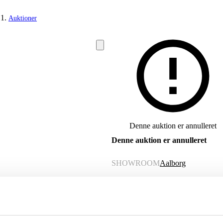
Auktioner
Denne auktion er annulleret
Denne auktion er annulleret
SHOWROOM
Aalborg
VURDERING
DKK
1.400
VARENUMMER
6540136