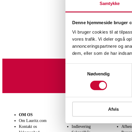
Samtykke
Denne hjemmeside bruger c
Vi bruger cookies til at tilpas
vores trafik. Vi deler også 
annonceringspartnere og anal
dem, eller som de har indsaml
Samtykkevalg
Nødvendig
Tilmeld dig vores nyheds
Afvis
OM OS
SÆLG
KØB
Om Lauritz.com
Få en vurdering
Lever
Kontakt os
Indlevering
Afhen