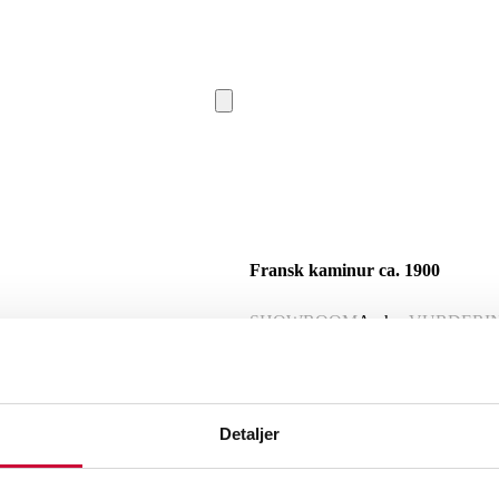
Fransk kaminur ca. 1900
SHOWROOM
Aarhus
VURDERI
Beskrivelse
Detaljer
Kaminur af forgyldt metal med hvidema
Bernard Lyon, Paris. H. 56 cm. Optræk
Lauritz.com indestår ikke for funktional