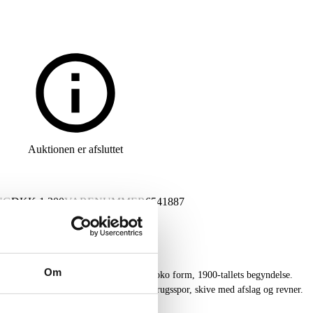
Auktionen er afsluttet
NG
DKK
1.300
VARENUMMER
6541887
Om
ljeret urskive med sorte romertal. Rokoko form, 1900-tallets begyndelse.
snøgle medfølger. Fremstår med alm. brugsspor, skive med afslag og revner.
iteten.