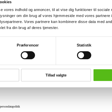
ookies
Lignende varer
se vores indhold og annoncer, til at vise dig funktioner til sociale
oplysninger om din brug af vores hjemmeside med vores partnere i
ysepartnere. Vores partnere kan kombinere disse data med andr
et fra din brug af deres tjenester.
brev og modtag nyheder samt tilbud direkte i din email.
Præferencer
Statistik
ing
tning
Tillad valgte
datapolitik
ilkår
persondatapolitik