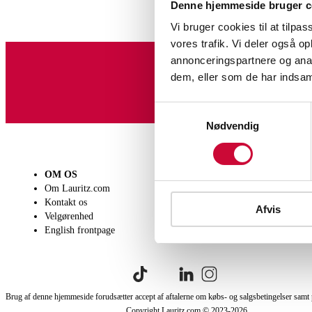
Denne hjemmeside bruger c
Vi bruger cookies til at tilpas
vores trafik. Vi deler også 
annonceringspartnere og anal
dem, eller som de har indsaml
Tilmeld dig vores nyheds
Samtykkevalg
Nødvendig
OM OS
SÆLG
KØB
Om Lauritz.com
Få en vurdering
Lever
Kontakt os
Indlevering
Afhen
Afvis
Velgørenhed
Salgsvilkår
Person
English frontpage
Købsv
Brug af denne hjemmeside forudsætter accept af aftalerne om købs- og salgsbetingelser samt 
Copyright Lauritz.com © 2023-
2026