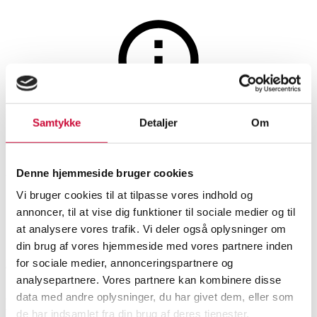
Jagt, fiskeri, våben og militaria
Auktionen er afsluttet
Samtykke
Detaljer
Om
Fugleskydningsgevær, 1800-
tallet
Denne hjemmeside bruger cookies
Vi bruger cookies til at tilpasse vores indhold og
annoncer, til at vise dig funktioner til sociale medier og til
SHOWROOM
VURDERING
VARENUMMER
at analysere vores trafik. Vi deler også oplysninger om
din brug af vores hjemmeside med vores partnere inden
for sociale medier, annonceringspartnere og
Hørsholm
DKK
1.500
6546762
analysepartnere. Vores partnere kan kombinere disse
data med andre oplysninger, du har givet dem, eller som
Beskrivelse
Militaria og samlervåben
de har indsamlet fra din brug af deres tjenester.