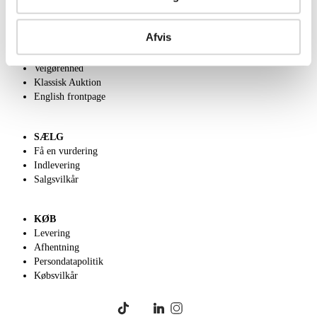
OM OS
Afvis
Om Lauritz.com
Kontakt os
Velgørenhed
Klassisk Auktion
English frontpage
SÆLG
Få en vurdering
Indlevering
Salgsvilkår
KØB
Levering
Afhentning
Persondatapolitik
Købsvilkår