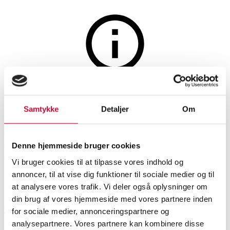
Glas, porcelæn og keramik
Auktionen er afsluttet
Gertrud Vasegaard for Royal
Samtykke
Detaljer
Om
Copenhagen. 'Gemina' stel af
porcelæn
Denne hjemmeside bruger cookies
Vi bruger cookies til at tilpasse vores indhold og
annoncer, til at vise dig funktioner til sociale medier og til
SHOWROOM
VURDERING
VARENUMMER
at analysere vores trafik. Vi deler også oplysninger om
din brug af vores hjemmeside med vores partnere inden
Vejle
DKK
1.000
6507154
for sociale medier, annonceringspartnere og
analysepartnere. Vores partnere kan kombinere disse
Spisestel, kaffestel