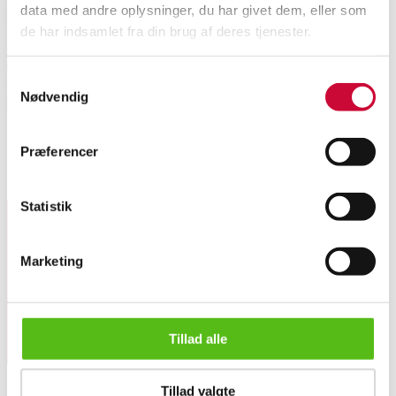
data med andre oplysninger, du har givet dem, eller som
Beskrivelse
de har indsamlet fra din brug af deres tjenester.
Gertrud Vasegaard for Royal Copenhagen. 'Gemina' stel af porcelæn
Samtykkevalg
bestående af: 6 kopper og 6 underkopper nr. 14622, et askebæger nr. 14636,
Nødvendig
sovseskål nr. 14603, 4 thekopper nr. 14634, smørskål 14624, skål m. låg nr.
14625 samt ottekante fad nr. 14631. Fremstillet af Royal Copenhagen.
Fremstår med lette brugsspor.
Præferencer
Lignende varer
Statistik
Tilmeld dig vores nyhedsbrev og modtag nyheder samt
Marketing
tilbud direkte i din email.
Tillad alle
Gertrud Vasegaard for Royal Copenhagen. 'Gemina' stel af por...
Tillad valgte