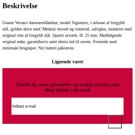
Beskrivelse
Gianni Versace damearmbåndsur, model Signature, i urkasse af forgyldt
stål, gylden skive med 'Medusa'-hoved og romertal, safirglas, monteret med
original rem af forgyldt stål. Quartz urværk. Ø. 25 mm. Medfølgende
original æske, garantibevis samt ekstra led til urrem. Fremstår med
minimale brugsspor. Nyt batteri påkræves.
Lignende varer
Tilmeld dig vores nyhedsbrev og modtag nyheder samt
tilbud direkte i din email.
Gianni Versace damearmbåndsur af forgyldt stål, model Signat...