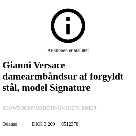
Ure
Auktionen er afsluttet
Gianni Versace
damearmbåndsur af forgyldt
stål, model Signature
SHOWROOM
VURDERING
VARENUMMER
Odense
DKK
3.200
6512378
Dameure