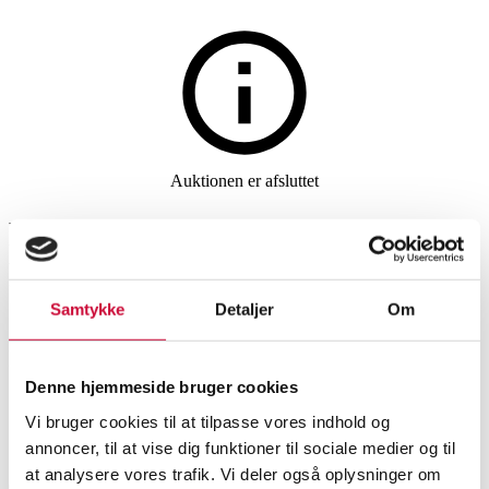
Glas, porcelæn og keramik
Auktionen er afsluttet
Royal Copenhagen / Kongeligt
Porcelæn m.m. Samling Tunna
stel, glasbesætning m/ vinglas
Samtykke
Detaljer
Om
m.m. (89)
Denne hjemmeside bruger cookies
Vi bruger cookies til at tilpasse vores indhold og
SHOWROOM
VURDERING
VARENUMMER
annoncer, til at vise dig funktioner til sociale medier og til
at analysere vores trafik. Vi deler også oplysninger om
Øvrige glas, porcelæn og keramik
Odense
DKK
1.000
6529908