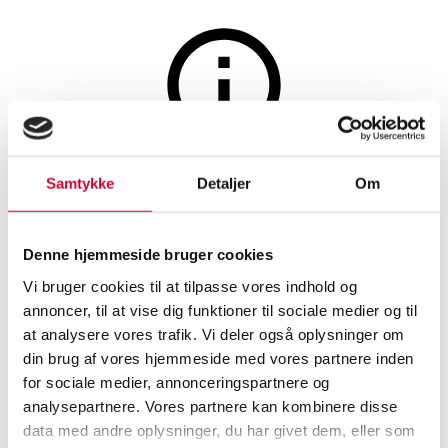
Møbler
Auktionen er afsluttet
Samtykke
Detaljer
Om
Grandt Møbelfabrik. 3-pers.
sofa i brunt læder
Denne hjemmeside bruger cookies
Vi bruger cookies til at tilpasse vores indhold og
annoncer, til at vise dig funktioner til sociale medier og til
SHOWROOM
VURDERING
VARENUMMER
at analysere vores trafik. Vi deler også oplysninger om
din brug af vores hjemmeside med vores partnere inden
Vejle
DKK
2.000
6547954
for sociale medier, annonceringspartnere og
analysepartnere. Vores partnere kan kombinere disse
Beskrivelse
data med andre oplysninger, du har givet dem, eller som
Sofaer, sofagrupper