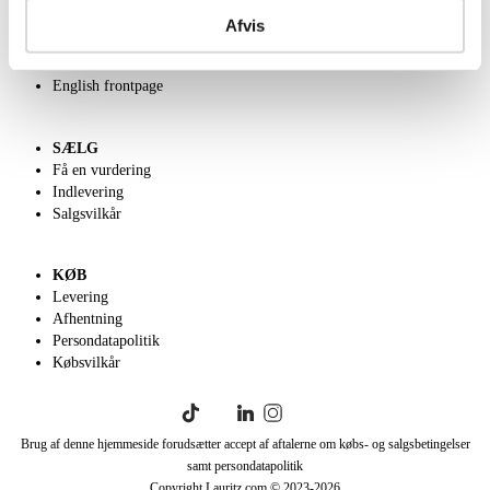
Kontakt os
Afvis
Velgørenhed
Klassisk Auktion
English frontpage
SÆLG
Få en vurdering
Indlevering
Salgsvilkår
KØB
Levering
Afhentning
Persondatapolitik
Købsvilkår
Brug af denne hjemmeside forudsætter accept af aftalerne om købs- og salgsbetingelser
samt persondatapolitik
Copyright Lauritz.com © 2023-
2026