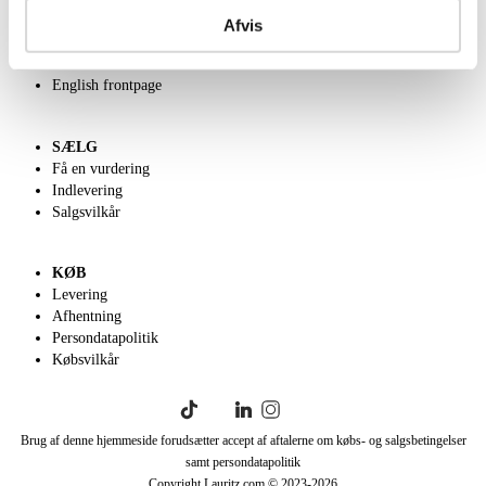
Kontakt os
Afvis
Velgørenhed
Klassisk Auktion
English frontpage
SÆLG
Få en vurdering
Indlevering
Salgsvilkår
KØB
Levering
Afhentning
Persondatapolitik
Købsvilkår
Brug af denne hjemmeside forudsætter accept af aftalerne om købs- og salgsbetingelser
samt persondatapolitik
Copyright Lauritz.com © 2023-
2026