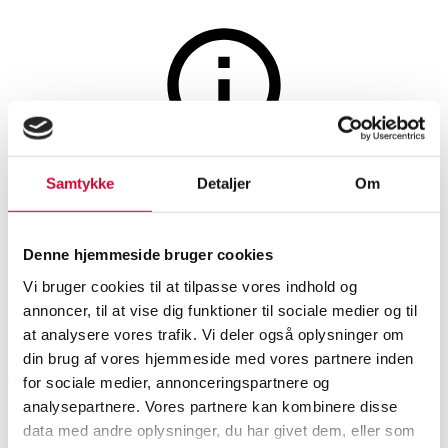
Møbler
Auktionen er afsluttet
Samtykke
Detaljer
Om
Grete Jalk for France & Søn.
Sofa af teak, model 118
Denne hjemmeside bruger cookies
Vi bruger cookies til at tilpasse vores indhold og
annoncer, til at vise dig funktioner til sociale medier og til
SHOWROOM
VURDERING
VARENUMMER
at analysere vores trafik. Vi deler også oplysninger om
din brug af vores hjemmeside med vores partnere inden
Vejle
DKK
9.000
6466903
for sociale medier, annonceringspartnere og
analysepartnere. Vores partnere kan kombinere disse
Beskrivelse
data med andre oplysninger, du har givet dem, eller som
Sofaer, sofagrupper