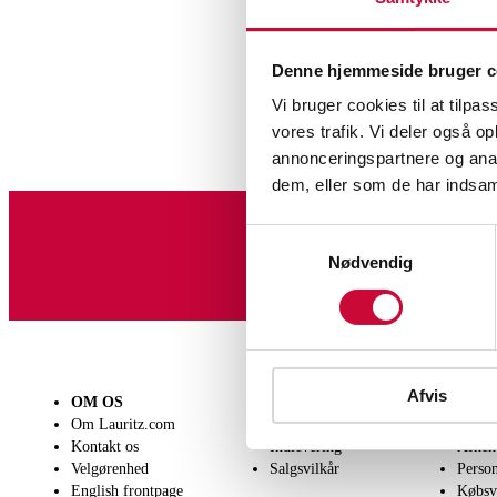
Denne hjemmeside bruger c
Vi bruger cookies til at tilpas
vores trafik. Vi deler også 
annonceringspartnere og anal
dem, eller som de har indsaml
Samtykkevalg
Tilmeld dig vores nyheds
Nødvendig
Afvis
OM OS
SÆLG
KØB
Om Lauritz.com
Få en vurdering
Lever
Kontakt os
Indlevering
Afhen
Velgørenhed
Salgsvilkår
Person
English frontpage
Købsv