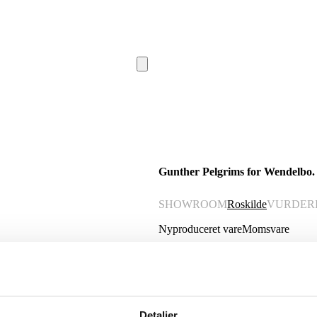
Gunther Pelgrims for Wendelbo. 
SHOWROOM
Roskilde
VURDER
Nyproduceret vare
Momsvare
Beskrivelse
Gunther Pelgrims for Wendelbo. Sofabor
100x55x40 cm. Udstillingsmodel nedpakk
Detaljer