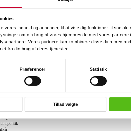
dkk.
Denne vare er en del af følgende a
ookies
se vores indhold og annoncer, til at vise dig funktioner til sociale
Black Friday
oplysninger om din brug af vores hjemmeside med vores partnere i
ysepartnere. Vores partnere kan kombinere disse data med andr
Lignende varer
et fra din brug af deres tjenester.
brev og modtag nyheder samt tilbud direkte i din email.
Præferencer
Statistik
Tillad valgte
ing
tning
datapolitik
ilkår