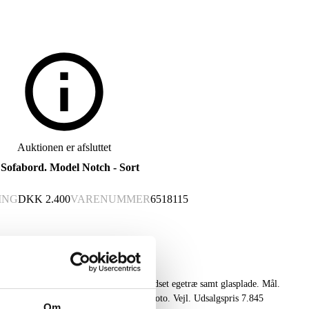
Auktionen er afsluttet
Sofabord. Model Notch - Sort
ING
DKK
2.400
VARENUMMER
6518115
d. Model Notch - Sort. Stel af sortbejdset egetræ samt glasplade. Mål.
et i brudt original emballage. Modelfoto. Vejl. Udsalgspris 7.845
Om