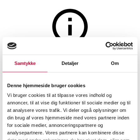
Møbler
Auktionen er afsluttet
Samtykke
Detaljer
Om
H. J. Wegner. Fire
armstole/spisestole, model CH
Denne hjemmeside bruger cookies
88P (4)
Vi bruger cookies til at tilpasse vores indhold og
annoncer, til at vise dig funktioner til sociale medier og til
at analysere vores trafik. Vi deler også oplysninger om
SHOWROOM
VURDERING
VARENUMMER
din brug af vores hjemmeside med vores partnere inden
for sociale medier, annonceringspartnere og
Aarhus
DKK
12.500
6534971
analysepartnere. Vores partnere kan kombinere disse
Stole