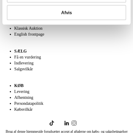
OM OS
Om Lauritz.com
Afvis
Kontakt os
Velgørenhed
Klassisk Auktion
English frontpage
SÆLG
Få en vurdering
Indlevering
Salgsvilkår
KØB
Levering
Afhentning
Persondatapolitik
Købsvilkår
Brug af denne hjemmeside forudsætter accept af aftalerne om købs- og salgsbetingelser