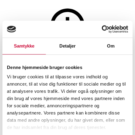
Hobby og samleobjekter
Samtykke
Detaljer
Om
Auktionen er afsluttet
Hagstrøm. Knapharmonika,
Denne hjemmeside bruger cookies
model Minor.
Vi bruger cookies til at tilpasse vores indhold og
annoncer, til at vise dig funktioner til sociale medier og til
at analysere vores trafik. Vi deler også oplysninger om
SHOWROOM
VURDERING
VARENUMMER
din brug af vores hjemmeside med vores partnere inden
for sociale medier, annonceringspartnere og
Odense
DKK
1.900
6588382
analysepartnere. Vores partnere kan kombinere disse
data med andre oplysninger, du har givet dem, eller som
de har indsamlet fra din brug af deres tjenester.
Beskrivelse
Musik, musikinstrumenter