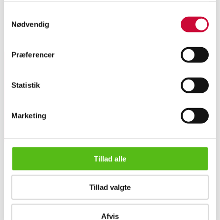
Samtykkevalg
Hagstrøm. Knapharmonika, model Minor. I sort kabinet. Serienr. 5190.
Nødvendig
Lignende varer
Præferencer
Tilmeld dig vores nyhedsbrev og modtag nyheder samt
Statistik
tilbud direkte i din email.
Marketing
Tillad alle
OM OS
Tillad valgte
Om Lauritz.com
Kontakt os
Hagstrøm. Knapharmonika, model Minor.
Velgørenhed
Afvis
English frontpage