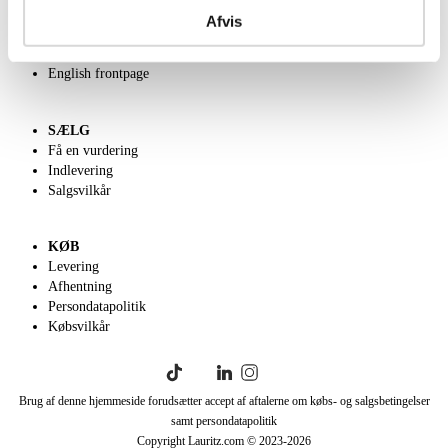
Kontakt os
Afvis
Velgørenhed
Klassisk Auktion
English frontpage
SÆLG
Få en vurdering
Indlevering
Salgsvilkår
KØB
Levering
Afhentning
Persondatapolitik
Købsvilkår
Brug af denne hjemmeside forudsætter accept af aftalerne om købs- og salgsbetingelser
samt persondatapolitik
Copyright Lauritz.com © 2023-
2026