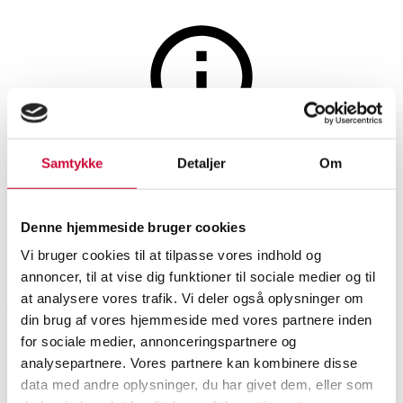
Møbler
Auktionen er afsluttet
Samtykke
Detaljer
Om
Handvärk. Sidebord - Marmor
Denne hjemmeside bruger cookies
SHOWROOM
VURDERING
VARENUMMER
Vi bruger cookies til at tilpasse vores indhold og
annoncer, til at vise dig funktioner til sociale medier og til
at analysere vores trafik. Vi deler også oplysninger om
Roskilde
DKK
5.000
6525498
din brug af vores hjemmeside med vores partnere inden
Nyproduceret vare
Momsvare
for sociale medier, annonceringspartnere og
analysepartnere. Vores partnere kan kombinere disse
Beskrivelse
data med andre oplysninger, du har givet dem, eller som
Sofaborde, småborde