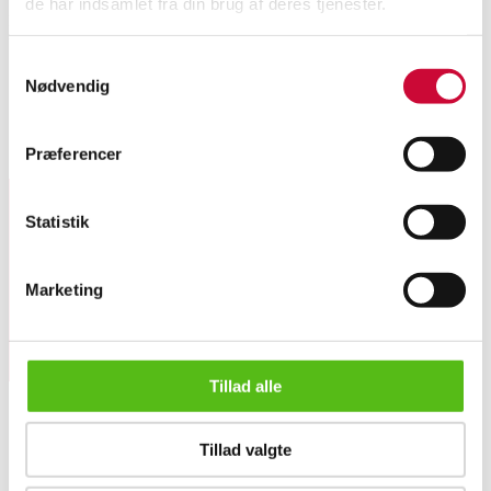
de har indsamlet fra din brug af deres tjenester.
Handvärk. Sidebord - Udført af fem marmorplader. Mål. 40x40x40 cm.
Udstillingsmodel.
Samtykkevalg
Nødvendig
Præferencer
Lignende varer
Statistik
Tilmeld dig vores nyhedsbrev og modtag nyheder samt
tilbud direkte i din email.
Marketing
Tillad alle
Tillad valgte
Handvärk. Sidebord - Marmor
OM OS
Om Lauritz.com