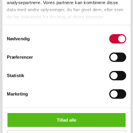
analysepartnere. Vores partnere kan kombinere disse
Beskrivelse
data med andre oplysninger, du har givet dem, eller som
de har indsamlet fra din brug af deres tjenester.
Hans Hansen, David Andersen, N. E. From m.fl. En samling smykker af
sterlingsølv bestående af en gennembrudt Hans Hansen armring (indv. Ø 6,2
Samtykkevalg
cm.), en leddelt armlænke af N. E. From, prydet med cabochonslebet
Nødvendig
ametyst (L. 19,5 cm.), et moderne vedhæng med abstrakt dekor af delvis
forgyldt sterlingsølv, stemplet OkJ for Ole Kjær Jensen (L. 6,7 cm.) og en
gennembrudt broche af delvis oxideret sterlingsølv (5,7 x 5,2 cm.). Samlet
Præferencer
vægt: ca. 190 g. Samlingen fremstår med brugsspor. (4)
Lignende varer
Statistik
Marketing
Tilmeld dig vores nyhedsbrev og modtag nyheder samt
tilbud direkte i din email.
Tillad alle
Hans Hansen, David Andersen m.fl. En samling smykker af ster...