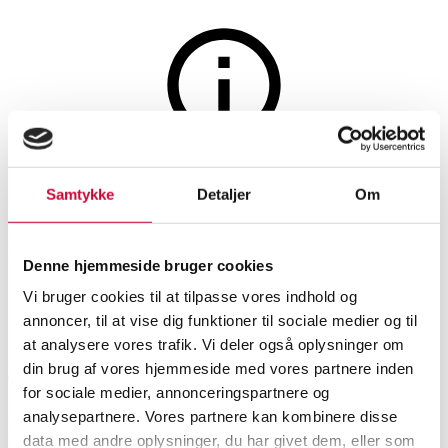
Møbler
Auktionen er afsluttet
Samtykke
Detaljer
Om
Hans J. Wegner: Højrygget
lænestol, model GE-375
Denne hjemmeside bruger cookies
Vi bruger cookies til at tilpasse vores indhold og
SHOWROOM
VURDERING
VARENUMMER
annoncer, til at vise dig funktioner til sociale medier og til
at analysere vores trafik. Vi deler også oplysninger om
din brug af vores hjemmeside med vores partnere inden
Hørsholm
DKK
5.000
6527943
for sociale medier, annonceringspartnere og
analysepartnere. Vores partnere kan kombinere disse
Beskrivelse
Lænestole
data med andre oplysninger, du har givet dem, eller som