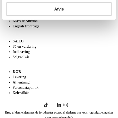
Om Lauritz.com
Afvis
Kontakt os
Velgørenhed
Klassisk Auktion
English frontpage
SÆLG
Få en vurdering
Indlevering
Salgsvilkår
KØB
Levering
Afhentning
Persondatapolitik
Købsvilkår
Brug af denne hjemmeside forudsætter accept af aftalerne om købs- og salgsbetingelser
samt persondatapolitik