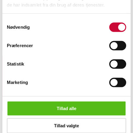
de har indsamlet fra din brug af deres tjenester.
Hans J. Wegner (1914-2007): Højrygget lænestol, model GE-375, stel af
massivt egetræ. Løse hynder betrukket med møbelstof, mangler betræk på
Samtykkevalg
to hynder. Formgivet i 1969. Fremstillet hos Getama, Gedsted med
Nødvendig
brændstempel herfra. H. 96 cm, SH 32 cm. Fremstår med brugsspor og
pletter. Skal ombetrækkes.
Præferencer
Lignende varer
Statistik
Tilmeld dig vores nyhedsbrev og modtag nyheder samt
tilbud direkte i din email.
Marketing
Tillad alle
Hans J. Wegner: Højrygget lænestol, model GE-375
Tillad valgte
OM OS