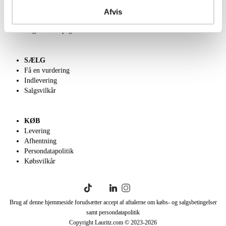
Kontakt os
Afvis
Velgørenhed
English frontpage
SÆLG
Få en vurdering
Indlevering
Salgsvilkår
KØB
Levering
Afhentning
Persondatapolitik
Købsvilkår
Brug af denne hjemmeside forudsætter accept af aftalerne om købs- og salgsbetingelser
samt persondatapolitik
Copyright Lauritz.com © 2023-
2026