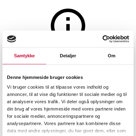
Møbler
Auktionen er afsluttet
Samtykke
Detaljer
Om
Hans J. Wegner, spisebord,
massivt egetræ, model CH-318
Denne hjemmeside bruger cookies
Vi bruger cookies til at tilpasse vores indhold og
annoncer, til at vise dig funktioner til sociale medier og til
SHOWROOM
VURDERING
VARENUMMER
at analysere vores trafik. Vi deler også oplysninger om
din brug af vores hjemmeside med vores partnere inden
Vejle
DKK
11.000
6538818
for sociale medier, annonceringspartnere og
analysepartnere. Vores partnere kan kombinere disse
Beskrivelse
data med andre oplysninger, du har givet dem, eller som
Spiseborde, spisestuemøbler