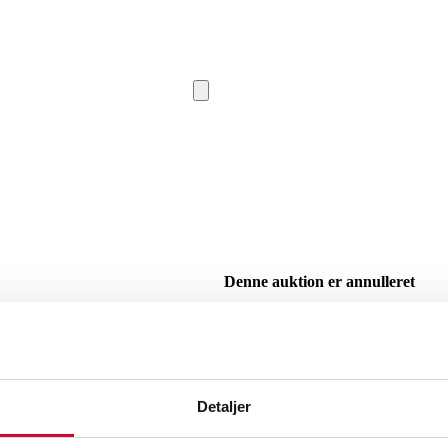
Denne auktion er annulleret
SHOWROOM
Vejle
VURDERIN
Beskrivelse
Detaljer
Hans J. Wegner (1914-2007). Et sæt arm