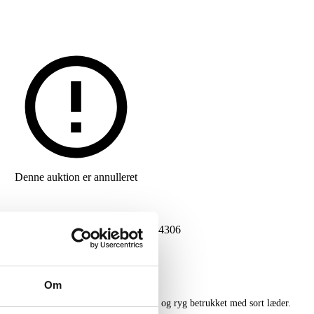
Denne auktion er annulleret
G
DKK
16.000
VARENUMMER
6504306
Om
stole med stel af massivt teaktræ, sæde og ryg betrukket med sort læder.