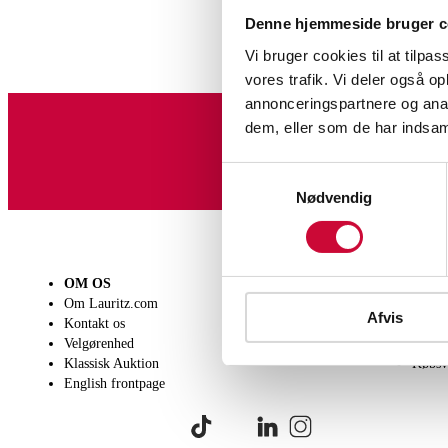
Denne hjemmeside bruger c
Vi bruger cookies til at tilpas
vores trafik. Vi deler også 
annonceringspartnere og anal
dem, eller som de har indsaml
Tilmeld dig vores nyheds
Samtykkevalg
Nødvendig
OM OS
SÆLG
KØB
Om Lauritz.com
Få en vurdering
Lever
Afvis
Kontakt os
Indlevering
Afhen
Velgørenhed
Salgsvilkår
Person
Klassisk Auktion
Købsv
English frontpage