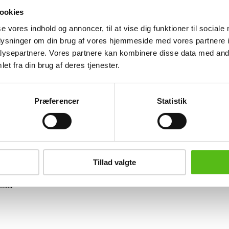
Formgivet i 1962. Fremstillet og mærk
ookies
44 cm. Fremstår med mindre brugsspor.
se vores indhold og annoncer, til at vise dig funktioner til sociale
Lignende varer
oplysninger om din brug af vores hjemmeside med vores partnere i
ysepartnere. Vores partnere kan kombinere disse data med andr
et fra din brug af deres tjenester.
brev og modtag nyheder samt tilbud direkte i din email.
Præferencer
Statistik
ing
Tillad valgte
tning
datapolitik
ilkår