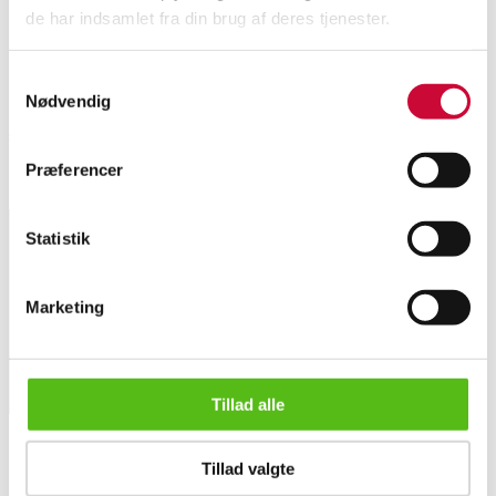
de har indsamlet fra din brug af deres tjenester.
Hans J. Wegner. Briks/daybed af fineret eg, opklappeligt ryglæn originalt
monteret med sjeneflet, hynde betrukket med uldstof. L. 198 cm.
Samtykkevalg
Formgivet i 1954. Fremstillet hos Getama, model GE-258. Brændemærket
Nødvendig
fra Getama. Fremstår med fletdefekt, nogle pleeter på hynde samt enkelt
senere skrue.
Præferencer
Lignende varer
Statistik
Tilmeld dig vores nyhedsbrev og modtag nyheder samt
tilbud direkte i din email.
Marketing
Tillad alle
Hans J. Wegner. Briks / daybed i eg og sjeneflet, model GE-2...
Tillad valgte
OM OS