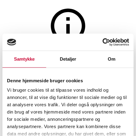
Møbler
Auktionen er afsluttet
Samtykke
Detaljer
Om
Hans J. Wegner. Briks / daybed
i eg og sjeneflet, model GE-258
Denne hjemmeside bruger cookies
Vi bruger cookies til at tilpasse vores indhold og
SHOWROOM
VURDERING
VARENUMMER
annoncer, til at vise dig funktioner til sociale medier og til
at analysere vores trafik. Vi deler også oplysninger om
din brug af vores hjemmeside med vores partnere inden
Aarhus
DKK
15.000
6515225
for sociale medier, annonceringspartnere og
analysepartnere. Vores partnere kan kombinere disse
Beskrivelse
Sofaer, sofagrupper
data med andre oplysninger, du har givet dem, eller som