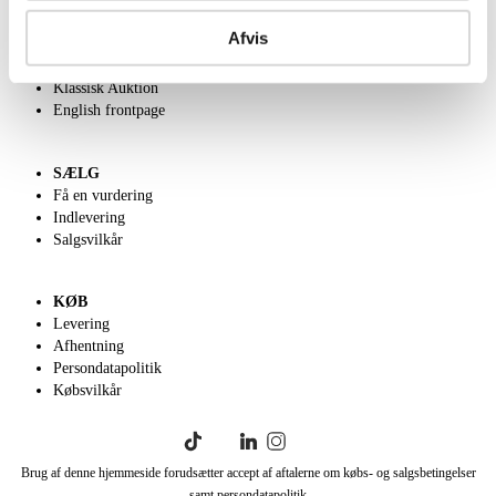
Om Lauritz.com
Afvis
Kontakt os
Velgørenhed
Klassisk Auktion
English frontpage
SÆLG
Få en vurdering
Indlevering
Salgsvilkår
KØB
Levering
Afhentning
Persondatapolitik
Købsvilkår
Brug af denne hjemmeside forudsætter accept af aftalerne om købs- og salgsbetingelser
samt persondatapolitik