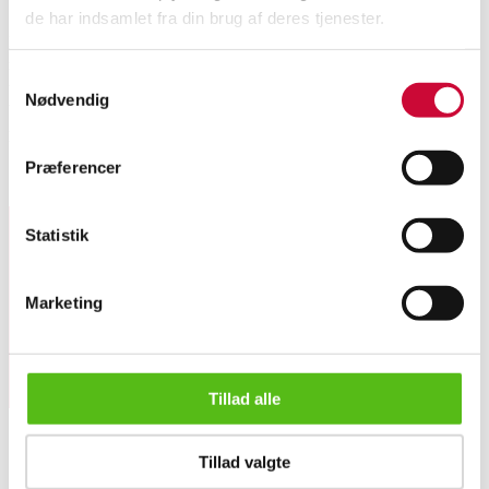
de har indsamlet fra din brug af deres tjenester.
Hans J. Wegner (1914-2007): Højrygget lænestol, model GE-375, stel af
massivt egetræ. Løse hynder betrukket med møbelstof, mangler betræk på
Samtykkevalg
to hynder. Formgivet i 1969. Fremstillet hos Getama, Gedsted med
Nødvendig
brændstempel herfra. H. 96 cm, SH 32 cm. Fremstår med brugsspor og
pletter. Skal ombetrækkes.
Præferencer
Lignende varer
Statistik
Tilmeld dig vores nyhedsbrev og modtag nyheder samt
tilbud direkte i din email.
Marketing
Tillad alle
Hans J. Wegner: Højrygget lænestol, model GE-375
Tillad valgte
OM OS