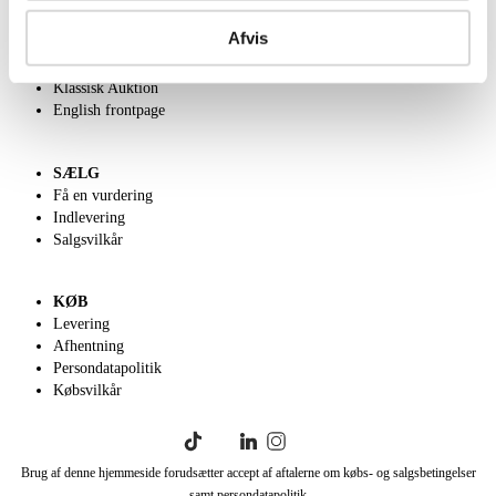
Om Lauritz.com
Afvis
Kontakt os
Velgørenhed
Klassisk Auktion
English frontpage
SÆLG
Få en vurdering
Indlevering
Salgsvilkår
KØB
Levering
Afhentning
Persondatapolitik
Købsvilkår
Brug af denne hjemmeside forudsætter accept af aftalerne om købs- og salgsbetingelser
samt persondatapolitik