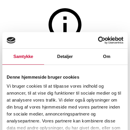
Møbler
Auktionen er afsluttet
Samtykke
Detaljer
Om
Hans J. Wegner: Højrygget
lænestol, model GE-375
Denne hjemmeside bruger cookies
Vi bruger cookies til at tilpasse vores indhold og
SHOWROOM
VURDERING
VARENUMMER
annoncer, til at vise dig funktioner til sociale medier og til
at analysere vores trafik. Vi deler også oplysninger om
din brug af vores hjemmeside med vores partnere inden
Hørsholm
DKK
5.000
6527943
for sociale medier, annonceringspartnere og
analysepartnere. Vores partnere kan kombinere disse
Beskrivelse
Lænestole
data med andre oplysninger, du har givet dem, eller som