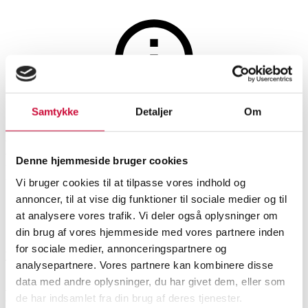
Smykker
Samtykke
Detaljer
Om
Auktionen er afsluttet
Hans Jensen. Herrering af 14
Denne hjemmeside bruger cookies
kt. guld med onyx
Vi bruger cookies til at tilpasse vores indhold og
annoncer, til at vise dig funktioner til sociale medier og til
at analysere vores trafik. Vi deler også oplysninger om
SHOWROOM
VURDERING
VARENUMMER
din brug af vores hjemmeside med vores partnere inden
for sociale medier, annonceringspartnere og
Vejle
DKK
2.400
6595243
analysepartnere. Vores partnere kan kombinere disse
data med andre oplysninger, du har givet dem, eller som
Beskrivelse
de har indsamlet fra din brug af deres tjenester.
Ringe