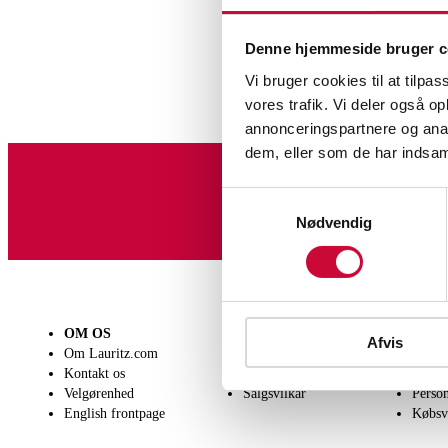
Denne hjemmeside bruger c
Vi bruger cookies til at tilpas
vores trafik. Vi deler også 
annonceringspartnere og anal
dem, eller som de har indsaml
Samtykkevalg
Tilmeld dig vores nyheds
Nødvendig
OM OS
SÆLG
KØB
Afvis
Maleri og skulpturer
Om Lauritz.com
Få en vurdering
Lever
Kontakt os
Indlevering
Afhen
Velgørenhed
Salgsvilkår
Person
English frontpage
Købsv