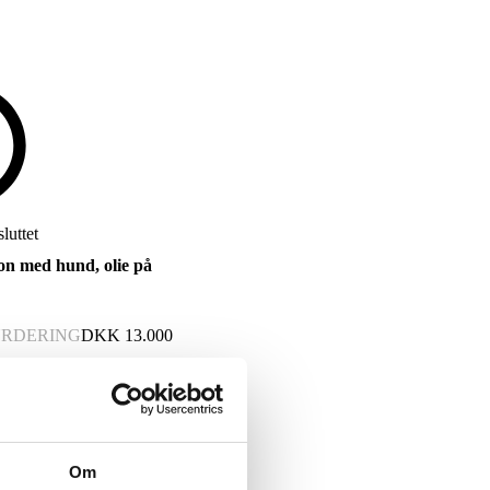
luttet
on med hund, olie på
RDERING
DKK
13.000
Om