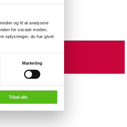
sition med hund, olie på
n H. Hagelskjær 2011. 80x65
 medier og til at analysere
nden for sociale medier,
e oplysninger, du har givet
Marketing
Tillad alle