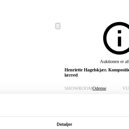
Auktionen er afs
Henriette Hagelskjær. Kompositi
lærred
SHOWROOM
Odense
VU
VARENUMMER
6531546
Momsvare
Beskrivelse
Detaljer