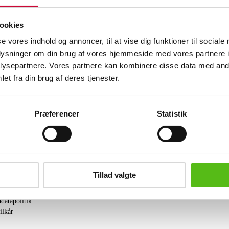
Henriette Hagelskjær (f. 1963). Kompo
ookies
lærred, signeret og dateret på bagside
cm
se vores indhold og annoncer, til at vise dig funktioner til sociale
oplysninger om din brug af vores hjemmeside med vores partnere i
Lignende varer
ysepartnere. Vores partnere kan kombinere disse data med andr
et fra din brug af deres tjenester.
brev og modtag nyheder samt tilbud direkte i din email.
Præferencer
Statistik
Tillad valgte
ing
tning
datapolitik
ilkår