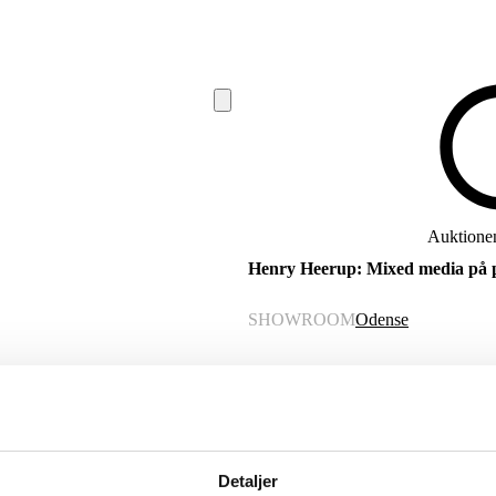
Auktionen 
Henry Heerup: Mixed media på p
SHOWROOM
Odense
VARENUMMER
6540491
Beskrivelse
Detaljer
Henry Heerup 1907-1993. Mixed media ( Guache, tush og olie) på plade.