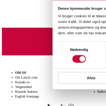
Denne hjemmeside bruger c
Vi bruger cookies til at tilpas
vores trafik. Vi deler også 
annonceringspartnere og anal
dem, eller som de har indsaml
Tilmeld dig vores nyheds
Samtykkevalg
Nødvendig
OM OS
SÆLG
KØB
Om Lauritz.com
Få en vurdering
Lever
Afvis
Kontakt os
Indlevering
Afhen
Velgørenhed
Salgsvilkår
Person
Klassisk Auktion
Købsv
English frontpage