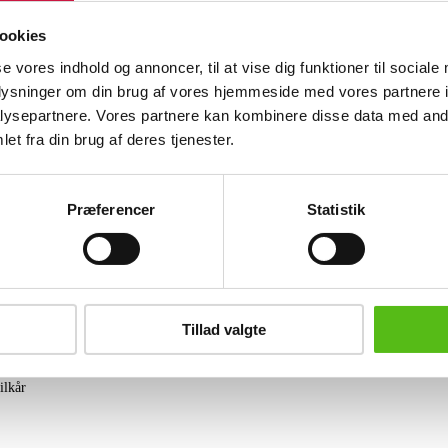
19 cm. Medfølges af boks, kasse, manual
Uret gik på vurderingstidspunktet. Aukt
ookies
på uret.
se vores indhold og annoncer, til at vise dig funktioner til sociale
oplysninger om din brug af vores hjemmeside med vores partnere i
Lignende varer
ysepartnere. Vores partnere kan kombinere disse data med andr
et fra din brug af deres tjenester.
brev og modtag nyheder samt tilbud direkte i din email.
Præferencer
Statistik
ing
Tillad valgte
tning
datapolitik
ilkår