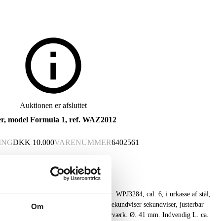
Auktionen er afsluttet
, model Formula 1, ref. WAZ2012
ING
DKK
10.000
VARENUMMER
6402561
ormula 1, ref.nr.: WAZ2012, serienr.: WPJ3284, cal. 6, i urkasse af stål,
 datoangivelse ved 3" position, separat sekundviser sekundviser, justerbar
Om
nal lænke med foldespænde, automatisk urværk. Ø. 41 mm. Indvendig L. ca.