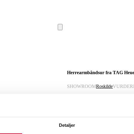
Herrearmbåndsur fra TAG Heuer
SHOWROOM
Roskilde
VURDER
Beskrivelse
Herrearmbåndsur fra TAG Heuer, model F
sort skive med arabertal og stregindeks,
Detaljer
lynette, safirglas, monteret med origi