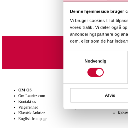
Denne hjemmeside bruger c
Vi bruger cookies til at tilpas
vores trafik. Vi deler også 
annonceringspartnere og anal
G
dem, eller som de har indsaml
Tilmeld dig vores nyheds
Samtykkevalg
Nødvendig
OM OS
SÆLG
KØB
Afvis
Om Lauritz.com
Få en vurdering
Lever
Kontakt os
Indlevering
Afhen
Velgørenhed
Salgsvilkår
Person
Klassisk Auktion
Købsv
English frontpage