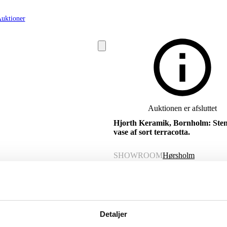
uktioner
Auktionen er afsluttet
Hjorth Keramik, Bornholm: Ste
vase af sort terracotta.
SHOWROOM
Hørsholm
VARENUMMER
6474056
Beskrivelse
Detaljer