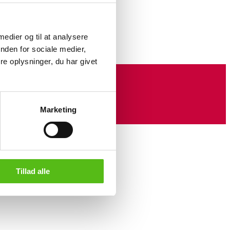
se af
. H. 26
 medier og til at analysere
nden for sociale medier,
e oplysninger, du har givet
Marketing
Tillad alle