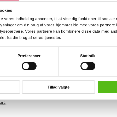
Hjorth Keramik, Bornholm: Stenbuk va
sort terracotta. Sign. Hjorth, Bornholm
ookies
cm.
se vores indhold og annoncer, til at vise dig funktioner til sociale
oplysninger om din brug af vores hjemmeside med vores partnere i
Lignende varer
ysepartnere. Vores partnere kan kombinere disse data med andr
las, porcelæn og keramik
et fra din brug af deres tjenester.
brev og modtag nyheder samt tilbud direkte i din email.
Præferencer
Statistik
Tillad valgte
ing
tning
datapolitik
ilkår