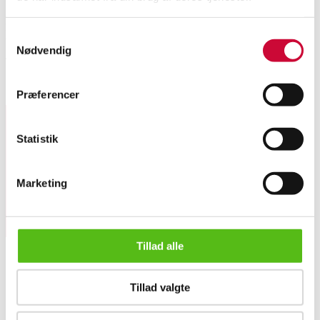
Illum Wikkelsø. Gyngestol med tremmeryg af bøgetræ, og løse hynder
Samtykkevalg
beklædt med sort læder. Formgivet 1958. Fremstillet hos N. Eilersen. Sh.
Nødvendig
42 cm. Fremstår med alm. brugsspor.
Lignende varer
Præferencer
Statistik
Tilmeld dig vores nyhedsbrev og modtag nyheder samt
tilbud direkte i din email.
Marketing
Tillad alle
Tillad valgte
OM OS
Illum Wikkelsø for N. Eilersen. Gyngestol, bøgetræ
Om Lauritz.com
Kontakt os