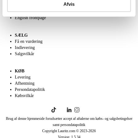
Afvis
Velgørenhed
Klassisk Auktion
English frontpage
SÆLG
Få en vurdering
Indlevering
Salgsvilkår
KØB
Levering
Afhentning
Persondatapolitik
Købsvilkår
Brug af denne hjemmeside forudsætter accept af aftalerne om købs- og salgsbetingelser
samt persondatapolitik
Copyright Lauritz.com © 2023-
2026
Version:
1.5.34