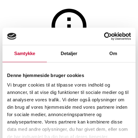
Møbler
Auktionen er afsluttet
Samtykke
Detaljer
Om
Illum Wikkelsø for N. Eilersen.
Gyngestol, bøgetræ
Denne hjemmeside bruger cookies
Vi bruger cookies til at tilpasse vores indhold og
annoncer, til at vise dig funktioner til sociale medier og til
SHOWROOM
VURDERING
VARENUMMER
at analysere vores trafik. Vi deler også oplysninger om
din brug af vores hjemmeside med vores partnere inden
for sociale medier, annonceringspartnere og
Hørsholm
DKK
1.900
6539110
analysepartnere. Vores partnere kan kombinere disse
data med andre oplysninger, du har givet dem, eller som
Beskrivelse
Lænestole
de har indsamlet fra din brug af deres tjenester.