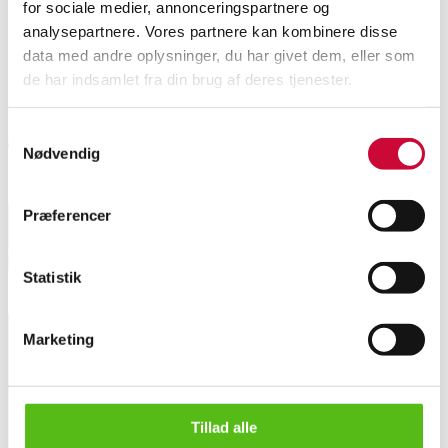
for sociale medier, annonceringspartnere og
analysepartnere. Vores partnere kan kombinere disse
Porcelænsfigurer
data med andre oplysninger, du har givet dem, eller som
de har indsamlet fra din brug af deres tjenester.
Samtykkevalg
Transportpriser
Nødvendig
For pris på transport angiv land herunder.
Præferencer
Select country
Hent
Statistik
Lignende varer
Marketing
Tilmeld dig vores nyhedsbrev og modtag nyheder samt
tilbud direkte i din email.
J. P. Dahl-Jensen. Jens Jacob Bregnø. 'Faun m/ ællinger', fi...
Tillad alle