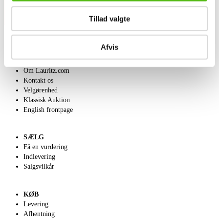
Tillad valgte
Afvis
OM OS
Om Lauritz.com
Kontakt os
Velgørenhed
Klassisk Auktion
English frontpage
SÆLG
Få en vurdering
Indlevering
Salgsvilkår
KØB
Levering
Afhentning