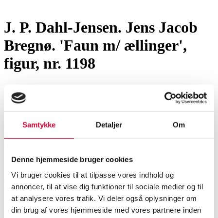
Glas, porcelæn og keramik
J. P. Dahl-Jensen. Jens Jacob
Bregnø. 'Faun m/ ællinger',
figur, nr. 1198
SHOWROOM
VURDERING
VARENUMMER
Aalborg
DKK
7.400
6588684
Samtykke
Detaljer
Om
Beskrivelse
Denne hjemmeside bruger cookies
Vi bruger cookies til at tilpasse vores indhold og
J. P. Dahl-Jensen. Jens Jacob Bregnø. 'Faun m/ ællinger', figur af porcelæn,
annoncer, til at vise dig funktioner til sociale medier og til
nr. 1198 1. sort., H. 19 cm.
at analysere vores trafik. Vi deler også oplysninger om
din brug af vores hjemmeside med vores partnere inden
Denne vare er en del af følgende auktion
Figurer