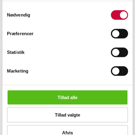
Samtykkevalg
Sign. Jacob Gadd, nr. 23/75. Lysmål 39 x 29 cm.
Nødvendig
Lignende varer
Præferencer
Tilmeld dig vores nyhedsbrev og modtag nyheder samt
Statistik
tilbud direkte i din email.
Marketing
Tillad alle
OM OS
Tillad valgte
Om Lauritz.com
Kontakt os
Jacob Gadd (f. 1961): 'Walther beundrer Dali', giclée-tryk (...
Velgørenhed
Afvis
Klassisk Auktion