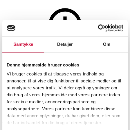
Maleri og skulpturer
Samtykke
Detaljer
Om
Auktionen er afsluttet
Jacob Gadd (f. 1961): 'Walther
Denne hjemmeside bruger cookies
beundrer Dali', giclée-tryk (cd)
Vi bruger cookies til at tilpasse vores indhold og
annoncer, til at vise dig funktioner til sociale medier og til
at analysere vores trafik. Vi deler også oplysninger om
SHOWROOM
VURDERING
VARENUMMER
din brug af vores hjemmeside med vores partnere inden
for sociale medier, annonceringspartnere og
Hørsholm
DKK
1.500
6499346
analysepartnere. Vores partnere kan kombinere disse
data med andre oplysninger, du har givet dem, eller som
de har indsamlet fra din brug af deres tjenester.
Beskrivelse
Grafik og fotografi