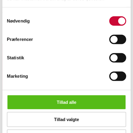
Jagttrofæ. Skuldermonteret Dåhjorth (Dama dama), monteret med munden
Samtykkevalg
åben. H. 100 cm. Dybde ud fra væggen 60 cm. Brede 60 cm. Monteret med
Nødvendig
sølvmedalje.
Lignende varer
Præferencer
Statistik
Tilmeld dig vores nyhedsbrev og modtag nyheder samt
tilbud direkte i din email.
Marketing
Tillad alle
Tillad valgte
OM OS
Jagttrofæ. Skuldermonteret Dåhjorth (Dama dama)
Om Lauritz.com
Kontakt os