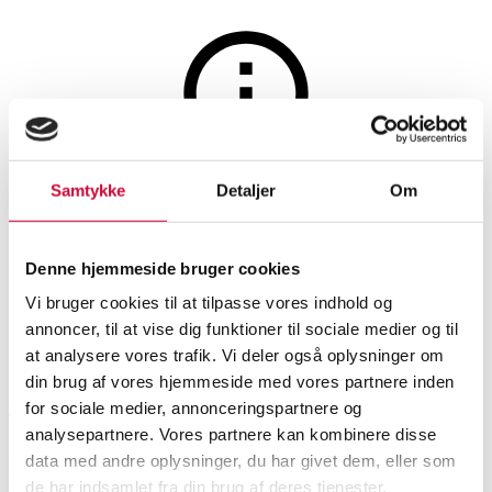
Jagt, fiskeri, våben og militaria
Auktionen er afsluttet
Samtykke
Detaljer
Om
Jagttrofæ. Skuldermonteret
Dåhjorth (Dama dama)
Denne hjemmeside bruger cookies
Vi bruger cookies til at tilpasse vores indhold og
annoncer, til at vise dig funktioner til sociale medier og til
SHOWROOM
VURDERING
VARENUMMER
at analysere vores trafik. Vi deler også oplysninger om
din brug af vores hjemmeside med vores partnere inden
for sociale medier, annonceringspartnere og
Roskilde
DKK
3.800
6520785
analysepartnere. Vores partnere kan kombinere disse
data med andre oplysninger, du har givet dem, eller som
Beskrivelse
Jagttrofæer
de har indsamlet fra din brug af deres tjenester.