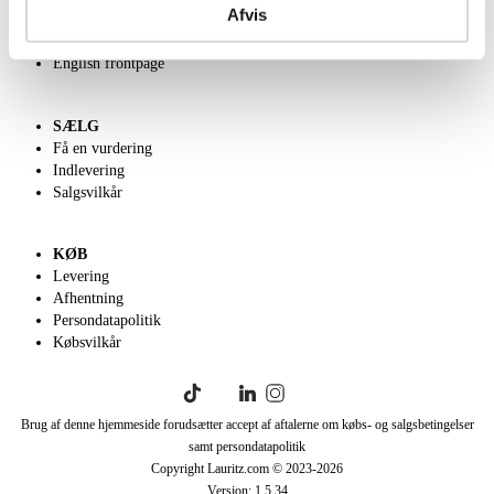
Afvis
Velgørenhed
Klassisk Auktion
English frontpage
SÆLG
Få en vurdering
Indlevering
Salgsvilkår
KØB
Levering
Afhentning
Persondatapolitik
Købsvilkår
Brug af denne hjemmeside forudsætter accept af aftalerne om købs- og salgsbetingelser
samt persondatapolitik
Copyright Lauritz.com © 2023-
2026
Version:
1.5.34