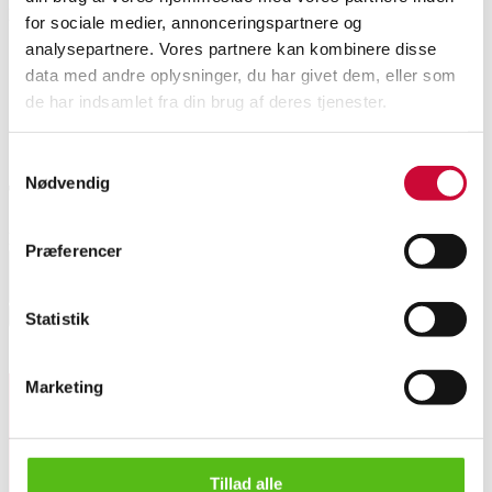
Denne vare er en del af følgende auktion
for sociale medier, annonceringspartnere og
analysepartnere. Vores partnere kan kombinere disse
Ugeauktion søndag
data med andre oplysninger, du har givet dem, eller som
de har indsamlet fra din brug af deres tjenester.
Samtykkevalg
Nødvendig
Transportpriser
For pris på transport angiv land herunder.
Præferencer
Select country
Hent
Statistik
Lignende varer
Marketing
Tilmeld dig vores nyhedsbrev og modtag nyheder samt
tilbud direkte i din email.
James Bond 'The Bond Girls' mm. (10)
Tillad alle