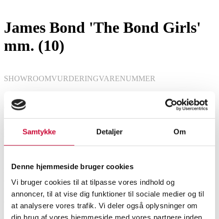
Hobby og samleobjekter
James Bond 'The Bond Girls'
mm. (10)
SHOWROOM
VURDERING
VARENUMMER
København
DKK
5.000
6586141
Beskrivelse
Samtykke
Detaljer
Om
Seks 'The Bond Girls' Limited Edition figurer H. 26 cm. samt en 'Pop
Denne hjemmeside bruger cookies
Movies' dukke af Honey Ryder, Sean Connery i Thunderball fra Sideshow
Collectebles, Halle Berry i Die Another Day fra Barbie Black Label og
Vi bruger cookies til at tilpasse vores indhold og
Ursula Andress i Dr. No fra Barbie Black Label. Ubrugte i original
annoncer, til at vise dig funktioner til sociale medier og til
emballage,
at analysere vores trafik. Vi deler også oplysninger om
Samleobjekter
din brug af vores hjemmeside med vores partnere inden