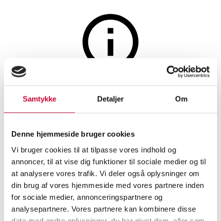
Smykker
Auktionen er afsluttet
Samtykke
Detaljer
Om
Jan Jørgensen solitairering
med brillant på ca. 0.05 ct. 14
Denne hjemmeside bruger cookies
kt. guld, str. 61
Vi bruger cookies til at tilpasse vores indhold og
annoncer, til at vise dig funktioner til sociale medier og til
at analysere vores trafik. Vi deler også oplysninger om
SHOWROOM
VURDERING
VARENUMMER
din brug af vores hjemmeside med vores partnere inden
for sociale medier, annonceringspartnere og
Aarhus
DKK
2.400
6372495
analysepartnere. Vores partnere kan kombinere disse
Ringe
Momsvare
data med andre oplysninger, du har givet dem, eller som