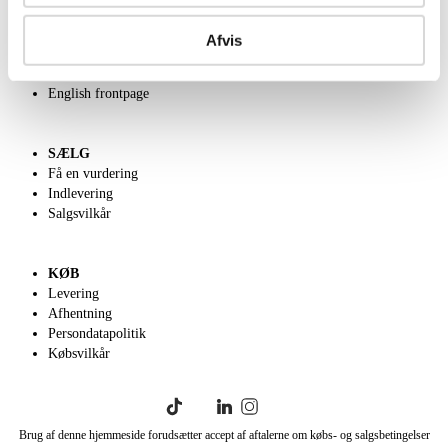
OM OS
Om Lauritz.com
Afvis
Kontakt os
Velgørenhed
English frontpage
SÆLG
Få en vurdering
Indlevering
Salgsvilkår
KØB
Levering
Afhentning
Persondatapolitik
Købsvilkår
Brug af denne hjemmeside forudsætter accept af aftalerne om købs- og salgsbetingelser